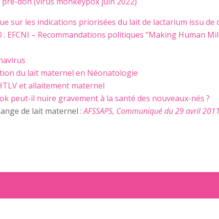
pré-don (virus monkeypox juin 2022)
 sur les indications priorisées du lait de lactarium issu d
 EFCNI – Recommandations politiques “Making Human Milk 
navirus
tion du lait maternel en Néonatologie
LV et allaitement maternel
k peut-il nuire gravement à la santé des nouveaux-nés ?
hange de lait maternel :
AFSSAPS, Communiqué du 29 avril 201