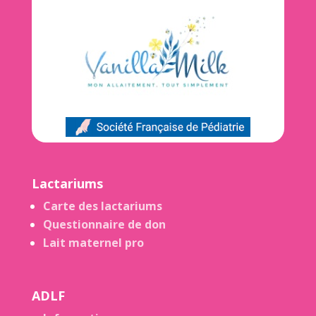
Lactariums
Carte des lactariums
Questionnaire de don
Lait maternel pro
ADLF