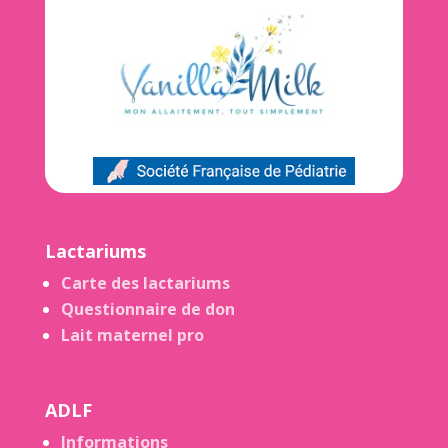
Lactariums
Carte des lactariums
Questionnaire de don
Lait maternel pro
ADLF
Informations