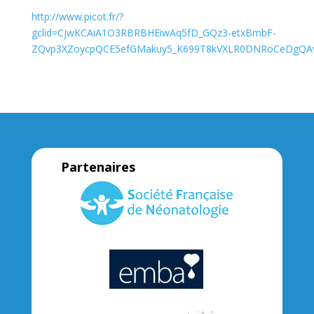
http://www.picot.fr/?
gclid=CjwKCAiA1O3RBRBHEiwAq5fD_GQz3-etxBmbF-
ZQvp3XZoycpQCE5efGMakuy5_K699T8kVXLR0DNRoCeDgQA
Partenaires