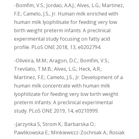
-Bomfim, V.S.; Jordao, A.A.J.; Alves, L.G.; Martinez,
F.E.; Camelo, J.S., Jr. Human milk enriched with
human milk lyophilisate for feeding very low
birth weight preterm infants: A preclinical
experimental study focusing on fatty acid
profile. PLoS ONE 2018, 13, e0202794.
-Oliveira, M.M.; Aragon, D.C.; Bomfim, V.S.;
Trevilato, T.M.B.; Alves, L.G.; Heck, A.R.;
Martinez, F.E.; Camelo, J.S., Jr. Development of a
human milk concentrate with human milk
lyophilizate for feeding very low birth weight
preterm infants: A preclinical experimental
study. PLoS ONE 2019, 14, e0210999.
-Jarzynka S, Strom K.; Barbarska O.;
Pawlikowska E.; Minkiewiccz-Zochniak A.; Rosiak