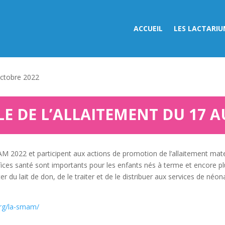
ACCUEIL
LES LACTARIU
octobre 2022
 DE L’ALLAITEMENT DU 17 A
022 et participent aux actions de promotion de l’allaitement maternel
ices santé sont importants pour les enfants nés à terme et encore pl
r du lait de don, de le traiter et de le distribuer aux services de néo
org/la-smam/