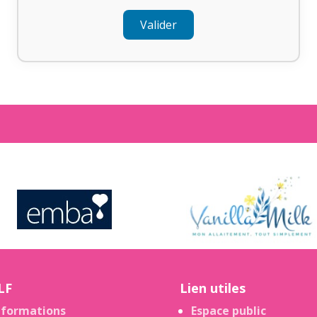
Valider
LF
Lien utiles
nformations
Espace public