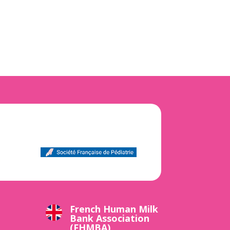
French Human Milk
Bank Association
(FHMBA)