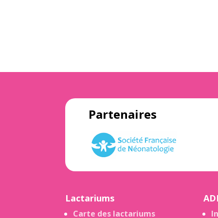
Partenaires
Lactariums
AD
Carte des lactariums
I