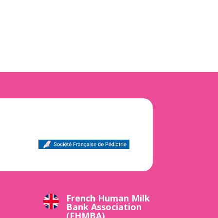
French Human Milk
Bank Association
(FHMBA)