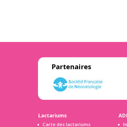
Partenaires
Lactariums
AD
Carte des lactariums
I