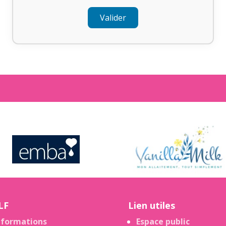
Valider
LF
Lien utiles
nformations
Espace public