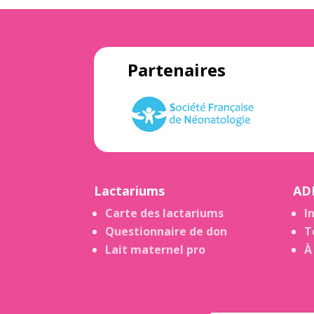
Partenaires
Lactariums
AD
Carte des lactariums
I
Questionnaire de don
T
Lait maternel pro
À