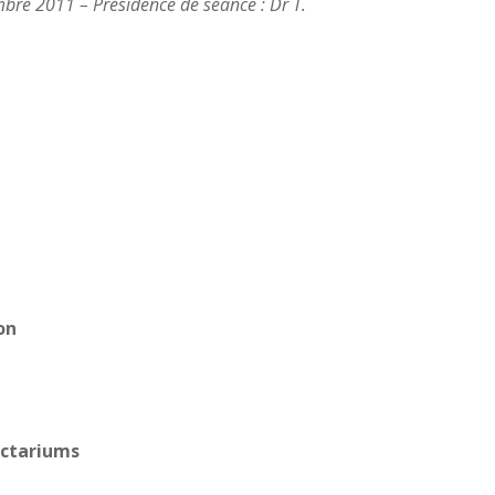
mbre 2011 – Présidence de séance : Dr T.
on
actariums