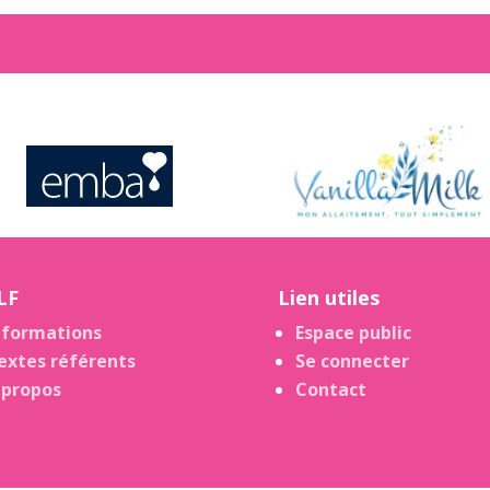
LF
Lien utiles
nformations
Espace public
extes référents
Se connecter
 propos
Contact