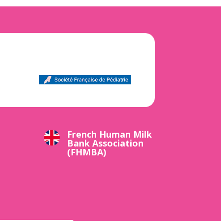
French Human Milk
Bank Association
(FHMBA)