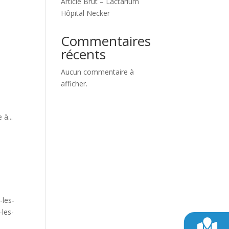
Article Brut – Lactarium
Hôpital Necker
Commentaires
récents
Aucun commentaire à
afficher.
à...
-les-
-les-