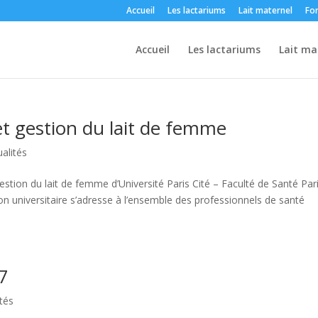
Accueil
Les lactariums
Lait maternel
Fo
Accueil
Les lactariums
Lait ma
t gestion du lait de femme
ualités
estion du lait de femme d’Université Paris Cité – Faculté de Santé Par
n universitaire s’adresse à l’ensemble des professionnels de santé
7
ités