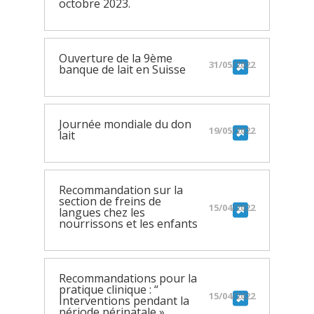
octobre 2023.
Ouverture de la 9ème
31/05/2022
banque de lait en Suisse
Journée mondiale du don
19/05/2022
lait
Recommandation sur la
section de freins de
15/04/2022
langues chez les
nourrissons et les enfants
Recommandations pour la
pratique clinique : “
15/04/2022
Interventions pendant la
période périnatale »