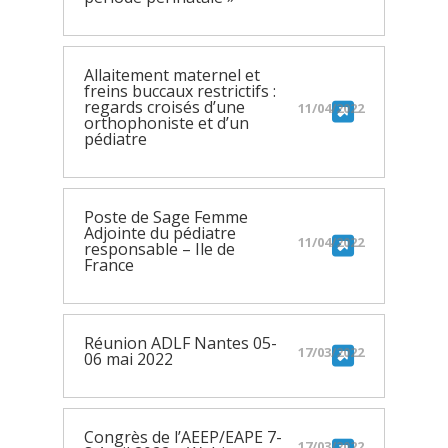
Allaitement maternel et
freins buccaux restrictifs :
regards croisés d’une
11/04/2022
orthophoniste et d’un
pédiatre
Poste de Sage Femme
Adjointe du pédiatre
11/04/2022
responsable – Ile de
France
Réunion ADLF Nantes 05-
17/03/2022
06 mai 2022
Congrès de l’AEEP/EAPE 7-
17/03/2022