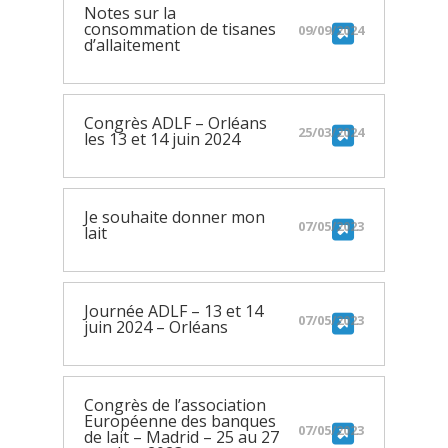
Notes sur la
consommation de tisanes
09/09/2024
d’allaitement
Congrès ADLF – Orléans
25/03/2024
les 13 et 14 juin 2024
Je souhaite donner mon
07/05/2023
lait
Journée ADLF – 13 et 14
07/05/2023
juin 2024 – Orléans
Congrès de l’association
Européenne des banques
07/05/2023
de lait – Madrid – 25 au 27